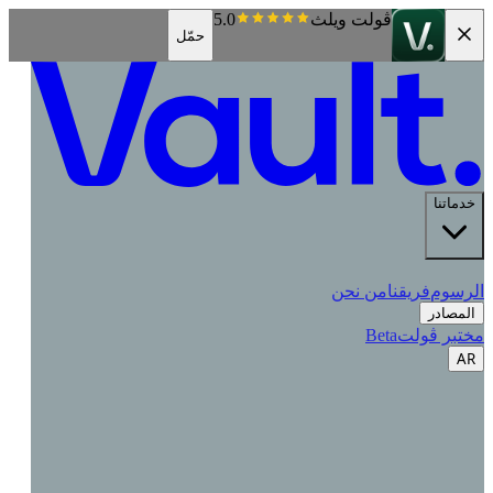
ڤولت ويلث
5.0
حمّل
قنا
من نحن
ت
Beta