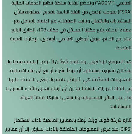
العالمي ("ADGM") وتخضع لرقابة سلطة تنظيم الخدمات المالية
F) بموجب ترخيص من الفئة الرابعة لتقديم المشورة بشأن
ت والائتمان وترتيب الصفقات، مع اعتماد للتعامل مع
عملاء التجزئة. يقع مكتبنا المسجّل في مكتب 108، الطابق الرابع
لخاتم، سوق أبوظبي العالمي، أبوظبي، الإمارات العربية
 الإلكتروني ومحتواه مُعدّان لأغراض إعلامية فقط ولا
ورة استثمارية أو عرضاً لشراء أو بيع أي منتجات مالية.
المقدَّمة هي لأغراض عامة ولا ينبغي الاعتماد عليها
قرارات الاستثمارية. إن أي أرقام تتعلق بالأداء السابق لا
تائج المستقبلية ولا ينبغي اعتبارها ضماناً للعوائد
.
 ڤولت ويلث ليمتد بالمعايير العالمية لأداء الاستثمار
) عند عرض المعلومات المتعلقة بالأداء السابق. إلا أن معايير