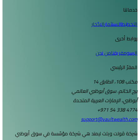
ستثمار
الادّخار
ى
قنا
من نحن
يسي
، سوق أبوظبي العالمي
إمارات العربية المتحدة
+971 54 
support@vaultw
ت ويلث ليمتد هي شركة مؤسّسة في سوق أبوظبي